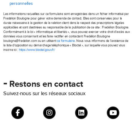
personnelles
Les informations recueillies sur ce formulaire sont enregistrées dans un fichier informatisé par
Fredélion Boulogne pour gérer votre demande de contact. Elles sont conservées pour la
durée nécessaire à la gestion de la relation client dans le respect des prescriptions légales
applicables et sont destinées au responsable de la publication de ce site : Fredélion Boulogne.
Conformément à la loi « informatique et libertés », vous pouvez exercer votre droit d'accès aux
données vous concernant et les faire rectifier en contactant Fredélion Boulogne
boulogne@fredelion.com ou en utilisant
ce formulaire
. Nous vous informons de l’existence de
la liste d'opposition au démarchage téléphonique « Bloctel », sur laquelle vous pouvez vous
inscrire ici :
https://www.bloctel.gouv.fr/
-
Restons en contact
Suivez-nous sur les réseaux sociaux