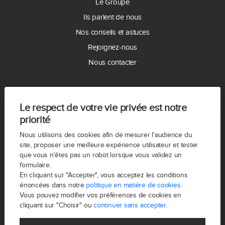
Le Groupe
Ils parlent de nous
Nos conseils et astuces
Rejoignez-nous
Nous contacter
LES ACTUALITES
Le respect de votre vie privée est notre
Nouveauté à vendre !
priorité
Bienvenue à notre nouvelle collaboratrice JULIETTE FOUREST
Nous utilisons des cookies afin de mesurer l'audience du
Nouveauté FREDELION Boulogne
site, proposer une meilleure expérience utilisateur et tester
que vous n'êtes pas un robot lorsque vous validez un
Nouveauté à vendre! Coup de cœur!
formulaire.
NOEL CHEZ FREDELION
En cliquant sur "Accepter", vous acceptez les conditions
énoncées dans notre
politique en matière de cookies
.
NOUVEAUTE PENICHE A VENDRE
Vous pouvez modifier vos préférences de cookies en
cliquant sur "Choisir" ou
continuer sans accepter.