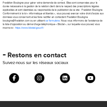
Fredélion Boulogne pour gérer votre demande de contact. Elles sont conservées pour la
durée nécessaire à la gestion de la relation client dans le respect des prescriptions légales
applicables et sont destinées au responsable de la publication de ce site : Fredélion Boulogne.
Conformément à la loi « informatique et libertés », vous pouvez exercer votre droit d'accès aux
données vous concernant et les faire rectifier en contactant Fredélion Boulogne
boulogne@fredelion.com ou en utilisant
ce formulaire
. Nous vous informons de l’existence de
la liste d'opposition au démarchage téléphonique « Bloctel », sur laquelle vous pouvez vous
inscrire ici :
https://www.bloctel.gouv.fr/
-
Restons en contact
Suivez-nous sur les réseaux sociaux