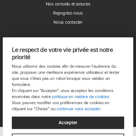
Nos conseils et astuces
Rejoignez-nous
Nous contacter
LES ACTUALITES
Le respect de votre vie privée est notre
Nouveauté à vendre !
priorité
Bienvenue à notre nouvelle collaboratrice JULIETTE FOUREST
Nous utilisons des cookies afin de mesurer l'audience du
Nouveauté FREDELION Boulogne
site, proposer une meilleure expérience utilisateur et tester
que vous n'êtes pas un robot lorsque vous validez un
Nouveauté à vendre! Coup de cœur!
formulaire.
NOEL CHEZ FREDELION
En cliquant sur "Accepter", vous acceptez les conditions
énoncées dans notre
politique en matière de cookies
.
NOUVEAUTE PENICHE A VENDRE
Vous pouvez modifier vos préférences de cookies en
cliquant sur "Choisir" ou
continuer sans accepter.
Accepter