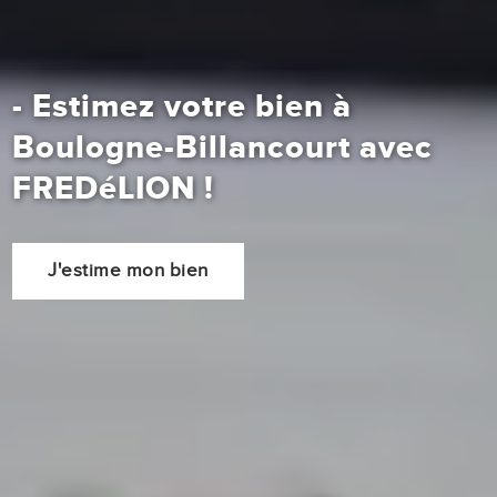
- Estimez votre bien à
Boulogne-Billancourt avec
FREDéLION
!
J'estime mon bien